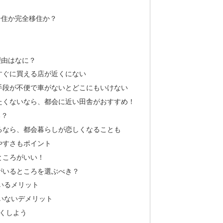
居住か完全移住か？
理由はなに？
すぐに買える店が近くにない
手段が不便で車がないとどこにもいけない
たくないなら、都会に近い田舎がおすすめ！
る？
るなら、都会暮らしが恋しくなることも
やすさもポイント
ところがいい！
がいるところを選ぶべき？
いるメリット
いないデメリット
くしよう