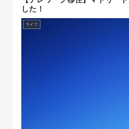
した！
ライフ