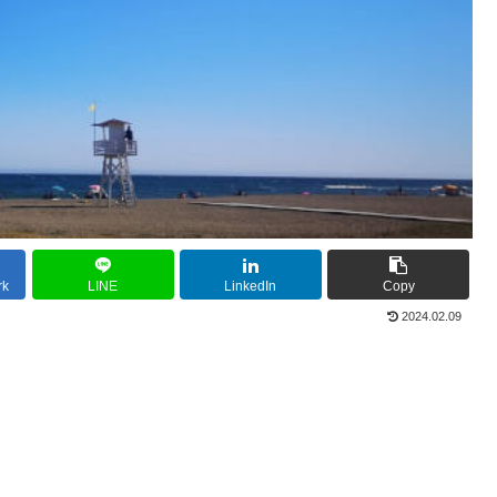
rk
LINE
LinkedIn
Copy
2024.02.09