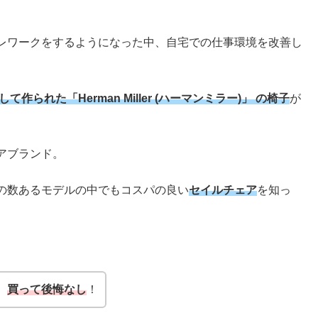
レワークをするようになった中、自宅での仕事環境を改善し
作られた「Herman Miller (ハーマンミラー)」 の椅子
が
アブランド。
の数あるモデルの中でもコスパの良い
セイルチェア
を知っ
。
、
買って後悔なし
！